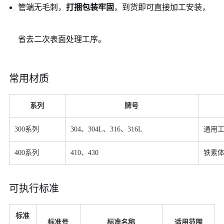
管端无毛刺，
打捆包装牢固
，到货即可直接加工安装，
省去二次表面处理工序。
常用材质
系列
牌号
300系列
304、304L、316、316L
通用
400系列
410、430
铁素
可执行标准
标准
标准号
标准名称
适用范围