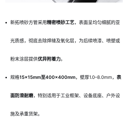
新拓喷砂方管采用
精密喷砂工艺
，表面呈均匀细腻的亚
光质感，彻底去除焊缝及氧化层，为后续喷漆、喷塑或
粉末涂层提供
优异附着力
。
规格
15×15mm至400×400mm
，壁厚1.0–8.0mm，
表
面防滑耐磨
，特别适用于工业框架、设备底座、户外设
施及承重货架。